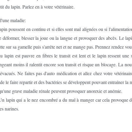
t du lapin. Parlez en à votre vétérinaire.
 d'une maladie:
apin poussent en continu et si elles sont mal alignées ou si l'alimentat
se déformer, blesser la joue ou la langue et provoquer des abcès. Le la
tte sur sa gamelle puis s'arrête net et ne mange pas. Prennez rendez vou
u lapin est pauvre en fibres le transit est lent et le lapin ressent une 
nt moins il ralentit encore son transit et risque un blocage. La nourri
évacués. Ne faites pas d'auto médication et allez chez votre vétérinair
de le faire repartir et des bactéries se développent pouvant entraîner la 
 qu'une grave maladie rénale peuvent provoquer anorexie et anémie.
 Un lapin qui a le nez encombré a du mal à manger car cela provoque des
es narines.