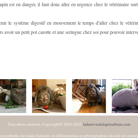
apin est en danger, il faut donc aller en urgence chez le vétérinaire sur
enir le système digestif en mouvement le temps d'aller chez le vétér
s avoir un petit pot carotte et une seringue chez soi pour pouvoir interv
Tous droits réservés. Copyright© 2003-2023
ladureviedulapinurbain.com
n partielle ou totale d'articles ou d'illustrations et photographies du site est stricte