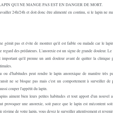
qu'UN LAPIN QUI NE MANGE PAS EST EN DANGER DE MORT.
availler 24h/24h et doit donc être alimenté en continu, si le lapin ne ma
ne gémit pas et évite de montrer qu'il est faible ou malade car le lapi
e le regard des prédateurs. L'anorexie est un signe de grande douleur. Le
est important qu'il prenne un anti douleur avant de quitter la clinique
ptimales.
u ou d'habitudes peut rendre le lapin anorexique de manière très pas
nsit ne se bloque pas mais c'est un comportement à surveiller de pr
aussi couper l'appétit du lapin.
pins aiment bien leurs petites habitudes et tout apport d'un nouvel 
 provoquer une anorexie, soit parce que le lapin est mécontent soit 
régime de votre lapin, vous devez le surveiller attentivement et revenir 