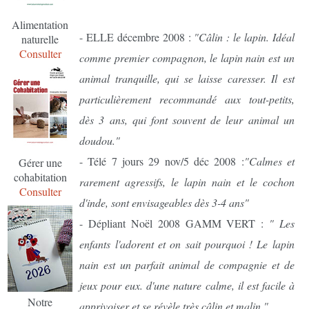
Alimentation
- ELLE décembre 2008 :
"Câlin : le lapin. Idéal
naturelle
Consulter
comme premier compagnon, le lapin nain est un
animal tranquille, qui se laisse caresser. Il est
particulièrement recommandé aux tout-petits,
dès 3 ans, qui font souvent de leur animal un
doudou."
- Télé 7 jours 29 nov/5 déc 2008 :
"Calmes et
Gérer une
cohabitation
rarement agressifs, le lapin nain et le cochon
Consulter
d'inde, sont envisageables dès 3-4 ans"
- Dépliant Noël 2008 GAMM VERT :
" Les
enfants l'adorent et on sait pourquoi ! Le lapin
nain est un parfait animal de compagnie et de
jeux pour eux. d'une nature calme, il est facile à
Notre
apprivoiser et se révèle très câlin et malin."